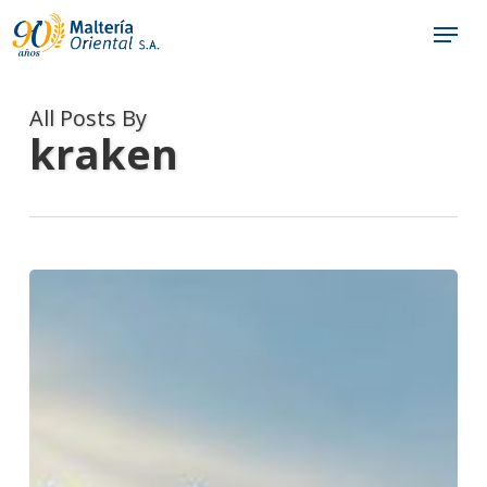
Skip
Menu
to
main
content
All Posts By
kraken