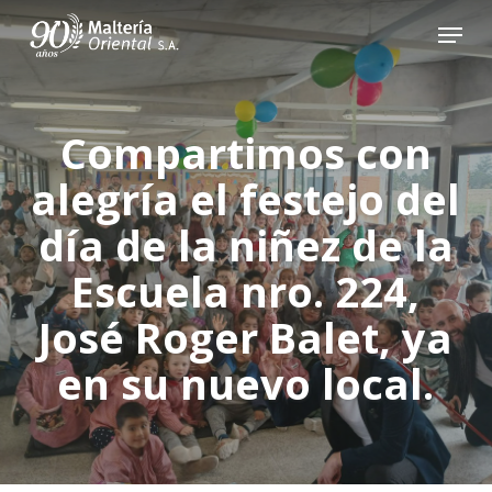
Skip
Menu
to
main
content
Compartimos con
alegría el festejo del
día de la niñez de la
Escuela nro. 224,
José Roger Balet, ya
en su nuevo local.